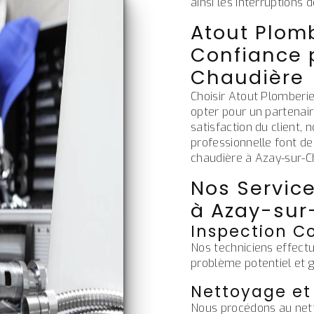
ainsi les interruptions 
Atout Plomb
Confiance p
Chaudière
Choisir Atout Plomberi
opter pour un partenai
satisfaction du client,
professionnelle font de 
chaudière à Azay-sur-C
Nos Service
à Azay-sur
Inspection C
Nos techniciens effectu
problème potentiel et g
Nettoyage et
Nous procédons au net