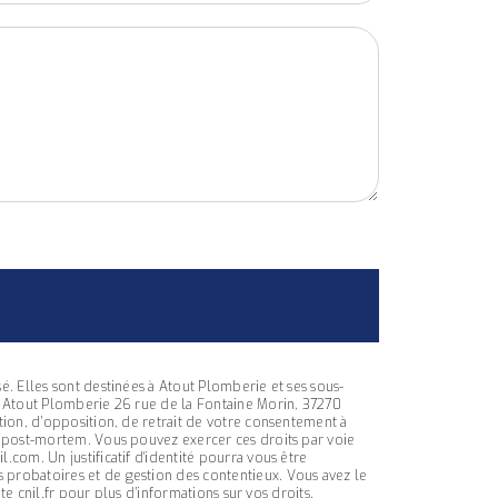
. Elles sont destinées à Atout Plomberie et ses sous-
: Atout Plomberie 26 rue de la Fontaine Morin, 37270
tion, d’opposition, de retrait de votre consentement à
s post-mortem. Vous pouvez exercer ces droits par voie
com. Un justificatif d'identité pourra vous être
 probatoires et de gestion des contentieux. Vous avez le
ite cnil.fr pour plus d’informations sur vos droits.