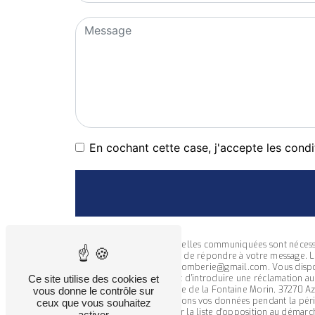
En cochant cette case, j'accepte les condi
** Les données personnelles communiquées sont nécessaire
traitants dans le seul but de répondre à votre message.
Azay Sur Cher 37atoutplomberie@gmail.com. Vous disposez 
Ce site utilise des cookies et
tout moment et du droit d’introduire une réclamation au
postale à l'adresse 26 rue de la Fontaine Morin, 37270 A
vous donne le contrôle sur
demandé. Nous conservons vos données pendant la période
ceux que vous souhaitez
droit de vous inscrire sur la liste d'opposition au déma
activer