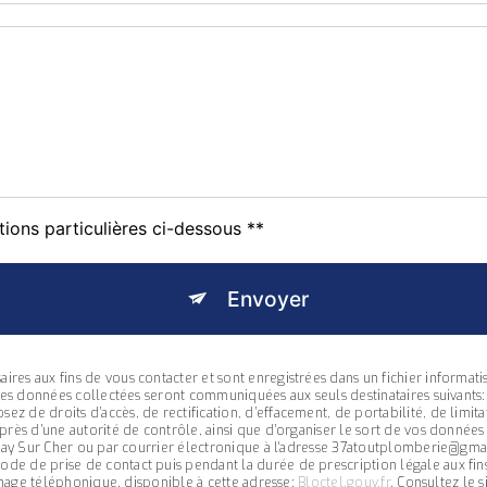
tions particulières ci-dessous **
Envoyer
s aux fins de vous contacter et sont enregistrées dans un fichier informatisé
 Les données collectées seront communiquées aux seuls destinataires suivants
de droits d’accès, de rectification, d’effacement, de portabilité, de limita
près d’une autorité de contrôle, ainsi que d’organiser le sort de vos donnée
zay Sur Cher ou par courrier électronique à l'adresse 37atoutplomberie@gmail.
 de prise de contact puis pendant la durée de prescription légale aux fins
rchage téléphonique, disponible à cette adresse:
Bloctel.gouv.fr
. Consultez le s