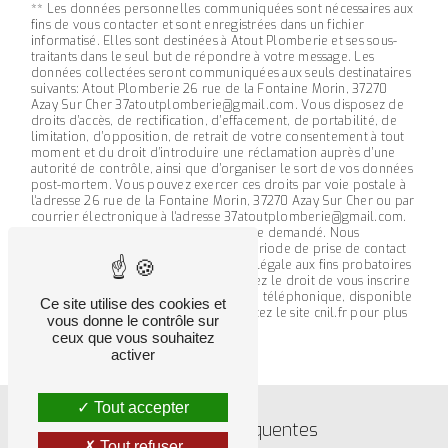
** Les données personnelles communiquées sont nécessaires aux
fins de vous contacter et sont enregistrées dans un fichier
informatisé. Elles sont destinées à Atout Plomberie et ses sous-
traitants dans le seul but de répondre à votre message. Les
données collectées seront communiquées aux seuls destinataires
suivants: Atout Plomberie 26 rue de la Fontaine Morin, 37270
Azay Sur Cher 37atoutplomberie@gmail.com. Vous disposez de
droits d’accès, de rectification, d’effacement, de portabilité, de
limitation, d’opposition, de retrait de votre consentement à tout
moment et du droit d’introduire une réclamation auprès d’une
autorité de contrôle, ainsi que d’organiser le sort de vos données
post-mortem. Vous pouvez exercer ces droits par voie postale à
l'adresse 26 rue de la Fontaine Morin, 37270 Azay Sur Cher ou par
courrier électronique à l'adresse 37atoutplomberie@gmail.com.
Un justificatif d'identité pourra vous être demandé. Nous
conservons vos données pendant la période de prise de contact
puis pendant la durée de prescription légale aux fins probatoires
et de gestion des contentieux. Vous avez le droit de vous inscrire
sur la liste d'opposition au démarchage téléphonique, disponible
Ce site utilise des cookies et
à cette adresse:
Bloctel.gouv.fr
. Consultez le site cnil.fr pour plus
vous donne le contrôle sur
d’informations sur vos droits.
ceux que vous souhaitez
activer
Tout accepter
Recherches fréquentes
Tout refuser