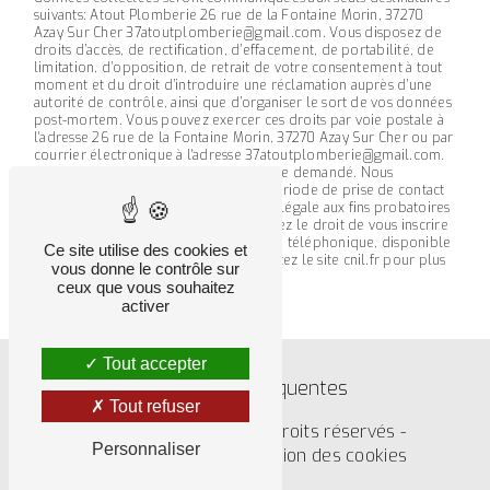
suivants: Atout Plomberie 26 rue de la Fontaine Morin, 37270
Azay Sur Cher 37atoutplomberie@gmail.com. Vous disposez de
droits d’accès, de rectification, d’effacement, de portabilité, de
limitation, d’opposition, de retrait de votre consentement à tout
moment et du droit d’introduire une réclamation auprès d’une
autorité de contrôle, ainsi que d’organiser le sort de vos données
post-mortem. Vous pouvez exercer ces droits par voie postale à
l'adresse 26 rue de la Fontaine Morin, 37270 Azay Sur Cher ou par
courrier électronique à l'adresse 37atoutplomberie@gmail.com.
Un justificatif d'identité pourra vous être demandé. Nous
conservons vos données pendant la période de prise de contact
puis pendant la durée de prescription légale aux fins probatoires
et de gestion des contentieux. Vous avez le droit de vous inscrire
sur la liste d'opposition au démarchage téléphonique, disponible
Ce site utilise des cookies et
à cette adresse:
Bloctel.gouv.fr
. Consultez le site cnil.fr pour plus
vous donne le contrôle sur
d’informations sur vos droits.
ceux que vous souhaitez
activer
Tout accepter
Recherches fréquentes
Tout refuser
©
Vistalid
- 2026 - Tous droits réservés -
Personnaliser
Mentions légales
-
Gestion des cookies