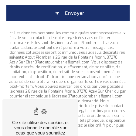
Envoyer
** Les données personnelles communiquées sont nécessaires aux
fins de vous contacter et sont enregistrées dans un fichier
informatisé. Elles sont destinées à Atout Plomberie et ses sous-
traitants dans le seul but de répondre à votre message. Les
données collectées seront communiquées aux seuls destinataires
suivants: Atout Plomberie 26 rue de la Fontaine Morin, 37270
Azay Sur Cher 37atoutplomberie@gmail.com. Vous disposez de
droits d’accès, de rectification, d’effacement, de portabilité, de
limitation, d’opposition, de retrait de votre consentement à tout
moment et du droit d’introduire une réclamation auprès d’une
autorité de contrôle, ainsi que d’organiser le sort de vos données
post-mortem. Vous pouvez exercer ces droits par voie postale à
l'adresse 26 rue de la Fontaine Morin, 37270 Azay Sur Cher ou par
courrier électronique à l'adresse 37atoutplomberie@gmail.com.
Un justificatif d'identité pourra vous être demandé. Nous
conservons vos données pendant la période de prise de contact
puis pendant la durée de prescription légale aux fins probatoires
et de gestion des contentieux. Vous avez le droit de vous inscrire
sur la liste d'opposition au démarchage téléphonique, disponible
Ce site utilise des cookies et
à cette adresse:
Bloctel.gouv.fr
. Consultez le site cnil.fr pour plus
vous donne le contrôle sur
d’informations sur vos droits.
ceux que vous souhaitez